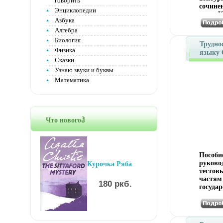
говорить
сочине
Энциклопедии
темы К
Азбука
школьн
Алгебра
эффект
наюэмк
Биология
Трудно
сложны
Физика
языку 
произв
Сказки
Госэкза
предус
Узнаю звуки и буквы
програ
предст
Математика
сочине
литера
статье 
информ
принци
Что новогоჰ
сочинен
сочине
требов
работа
Пособи
авторо
руково
Курочка Ряба
К Конс
тестов
частям
180 ркб.
государ
русско
теорети
трудны
трени