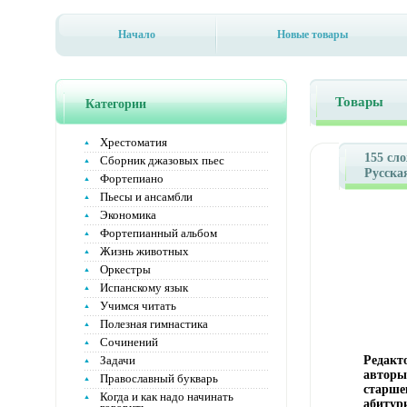
Начало
Новые товары
Товары
Категории
Хрестоматия
155 сл
Сборник джазовых пьес
Русска
Фортепиано
Банк л
Пьесы и ансамбли
инфо 3
Экономика
Фортепианный альбом
Жизнь животных
Оркестры
Испанскому язык
Учимся читать
Полезная гимнастика
Сочинений
Задачи
Редакт
авторы
Православный букварь
старше
Когда и как надо начинать
абитур