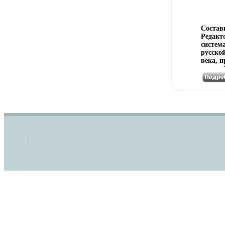
Состав
Редакт
систем
русско
века, п
многооб
пробле
в прои
создан
соврем
ТТолст
ЮБунда
ВСорок
справо
поможе
ответи
связан
соврем
лбмпнм
найдет
подгот
сочине
сочине
связан
дней, и