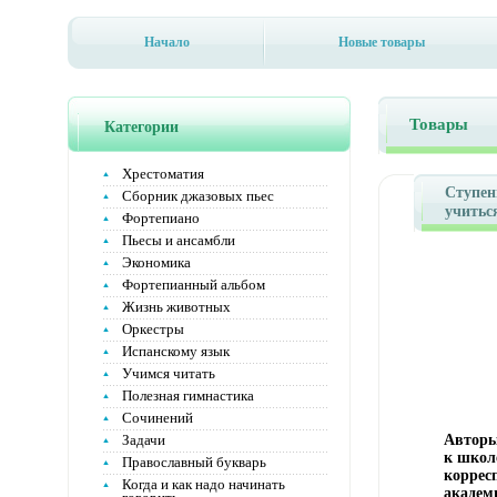
Начало
Новые товары
Товары
Категории
Хрестоматия
Ступен
Сборник джазовых пьес
учитьс
Фортепиано
Дрофа,
Пьесы и ансамбли
обложка
Экономика
358-042
Фортепианный альбом
Тираж:
60x90/
Жизнь животных
10644i.
Оркестры
Испанскому язык
Учимся читать
Полезная гимнастика
Сочинений
Задачи
Авторы
к школ
Православный букварь
коррес
Когда и как надо начинать
академ