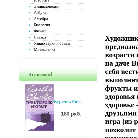
говорить
Энциклопедии
Азбука
Алгебра
Биология
Физика
Художник
Сказки
Узнаю звуки и буквы
предназн
Математика
возраста 
на даче 
себя вест
Что новогоჰ
выполнят
фрукты и
здоровья 
Курочка Ряба
здоровье
друзьями
180 ркб.
игра (из 
позволит