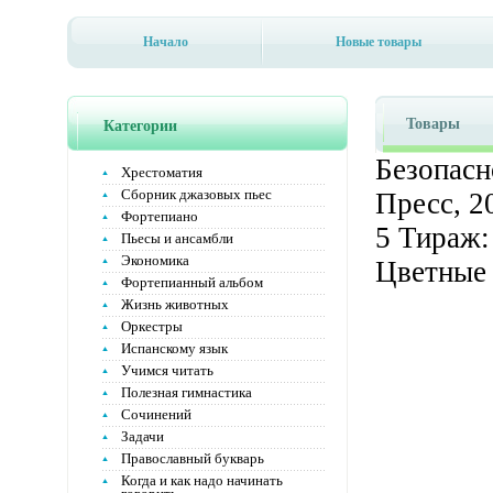
Начало
Новые товары
Товары
Категории
Безопасн
Хрестоматия
Сборник джазовых пьес
Пресс, 2
Фортепиано
5 Тираж:
Пьесы и ансамбли
Экономика
Цветные 
Фортепианный альбом
Жизнь животных
Оркестры
Испанскому язык
Учимся читать
Полезная гимнастика
Сочинений
Задачи
Православный букварь
Когда и как надо начинать