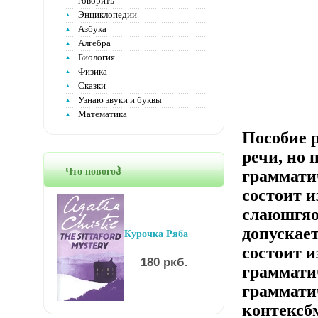
говорить
Энциклопедии
Азбука
Алгебра
Биология
Физика
Сказки
Узнаю звуки и буквы
Математика
Пособие 
речи, но 
Что новогоჰ
граммати
состоит и
слаюшгяо
допускае
Курочка Ряба
состоит и
180 ркб.
граммати
граммати
контексб