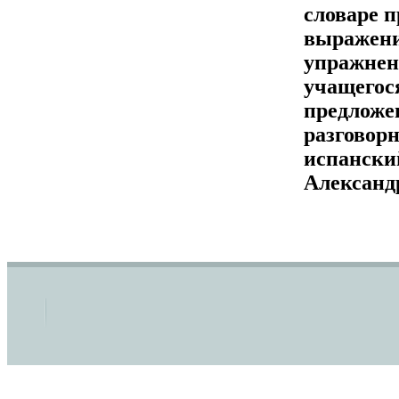
словаре п
выражени
упражнен
учащегос
предложе
разговор
испански
Александ