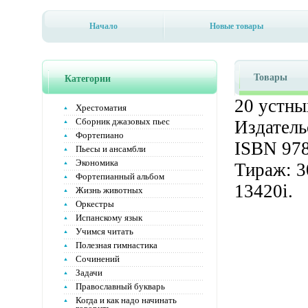
Начало
Новые товары
Товары
Категории
20 устны
Хрестоматия
Сборник джазовых пьес
Издатель
Фортепиано
ISBN 978
Пьесы и ансамбли
Экономика
Тираж: 3
Фортепианный альбом
13420i.
Жизнь животных
Оркестры
Испанскому язык
Учимся читать
Полезная гимнастика
Сочинений
Задачи
Православный букварь
Когда и как надо начинать