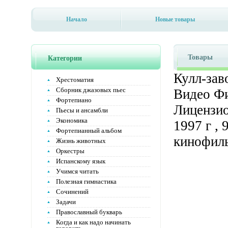
Начало
Новые товары
Товары
Категории
Кулл-зав
Хрестоматия
Сборник джазовых пьес
Видео Фи
Фортепиано
Лицензио
Пьесы и ансамбли
Экономика
1997 г ,
Фортепианный альбом
кинофиль
Жизнь животных
Оркестры
Испанскому язык
Учимся читать
Полезная гимнастика
Сочинений
Задачи
Православный букварь
Когда и как надо начинать