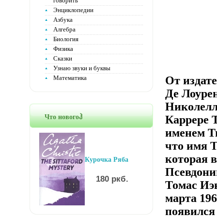
говорить
Энциклопедии
Азбука
Алгебра
Биология
Физика
Сказки
Узнаю звуки и буквы
Математика
От издат
Де Лоуре
Николелла
Что новогоჰ
Каррере T
именем Ти
что имя Т
которая в
Курочка Ряба
Псевдони
180 ркб.
Томас Иэн
марта 196
появился