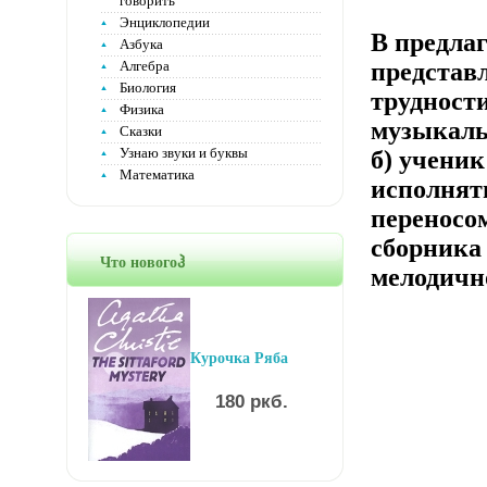
говорить
Энциклопедии
В предла
Азбука
Алгебра
представ
Биология
трудности
Физика
музыкаль
Сказки
Узнаю звуки и буквы
б) ученик
Математика
исполнять
переносом
сборника
Что новогоჰ
мелодичн
Курочка Ряба
180 ркб.