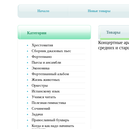
Начало
Новые товары
Товары
Категории
Концертные ар
Хрестоматия
средних и ста
Сборник джазовых пьес
Фортепиано
Пьесы и ансамбли
Экономика
Фортепианный альбом
Жизнь животных
Оркестры
Испанскому язык
Учимся читать
Полезная гимнастика
Сочинений
Задачи
Православный букварь
Когда и как надо начинать