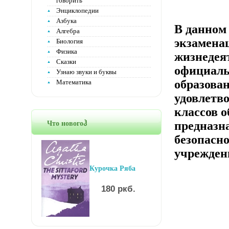
говорить
Энциклопедии
Азбука
В данном 
Алгебра
экзамена
Биология
Физика
жизнедея
Сказки
официаль
Узнаю звуки и буквы
образова
Математика
удовлетв
классов 
предназн
Что новогоჰ
безопасн
учрежден
Курочка Ряба
180 ркб.