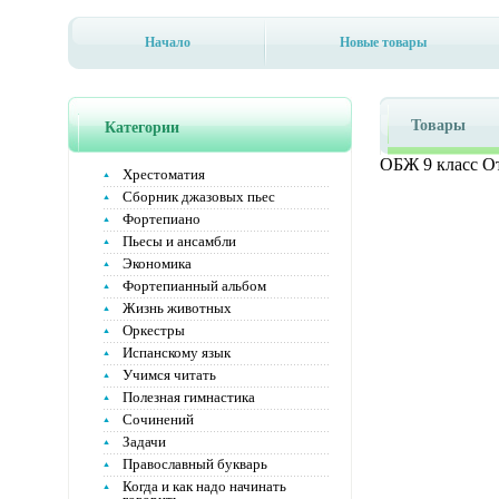
Начало
Новые товары
Товары
Категории
ОБЖ 9 класс От
Хрестоматия
Сборник джазовых пьес
Фортепиано
Пьесы и ансамбли
Экономика
Фортепианный альбом
Жизнь животных
Оркестры
Испанскому язык
Учимся читать
Полезная гимнастика
Сочинений
Задачи
Православный букварь
Когда и как надо начинать