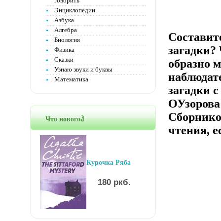
говорить
Энциклопедии
Азбука
Алгебра
Составит
Биология
загадки?
Физика
Сказки
образно м
Узнаю звуки и буквы
наблюдат
Математика
загадки с
ОУзорова 
Сборником
Что новогоჰ
чтения, е
Курочка Ряба
180 ркб.