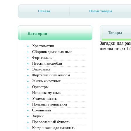
Начало
Новые товары
Товары
Категории
Загадки для ра
Хрестоматия
школы инфо 12
Сборник джазовых пьес
Фортепиано
Пьесы и ансамбли
Экономика
Фортепианный альбом
Жизнь животных
Оркестры
Испанскому язык
Учимся читать
Полезная гимнастика
Сочинений
Задачи
Православный букварь
Когда и как надо начинать