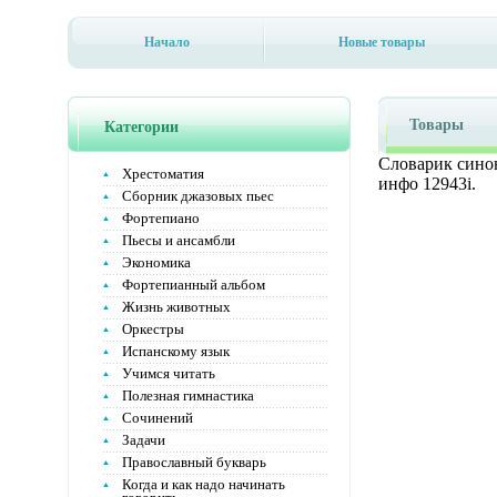
Начало
Новые товары
Товары
Категории
Словарик сино
Хрестоматия
инфо 12943i.
Сборник джазовых пьес
Фортепиано
Пьесы и ансамбли
Экономика
Фортепианный альбом
Жизнь животных
Оркестры
Испанскому язык
Учимся читать
Полезная гимнастика
Сочинений
Задачи
Православный букварь
Когда и как надо начинать