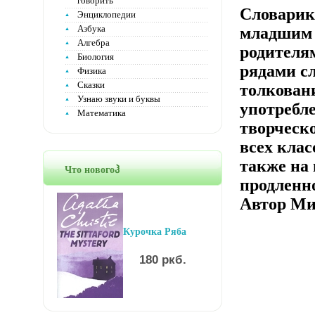
говорить
Словарик
Энциклопедии
Азбука
младшим 
Алгебра
родителя
Биология
рядами с
Физика
Сказки
толкован
Узнаю звуки и буквы
употребле
Математика
творческ
всех клас
также на
Что новогоჰ
продленно
Автор Ми
Курочка Ряба
180 ркб.