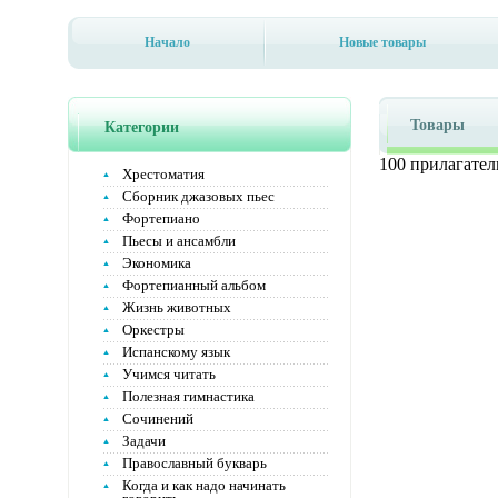
Начало
Новые товары
Товары
Категории
100 прилагател
Хрестоматия
Сборник джазовых пьес
Фортепиано
Пьесы и ансамбли
Экономика
Фортепианный альбом
Жизнь животных
Оркестры
Испанскому язык
Учимся читать
Полезная гимнастика
Сочинений
Задачи
Православный букварь
Когда и как надо начинать