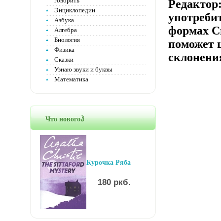
говорить
Редактор
Энциклопедии
употреби
Азбука
формах С
Алгебра
Биология
поможет 
Физика
склонени
Сказки
Узнаю звуки и буквы
Математика
Что новогоჰ
Курочка Ряба
180 ркб.