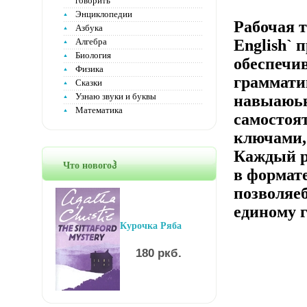
говорить
Энциклопедии
Рабочая т
Азбука
Алгебра
English` 
Биология
обеспечи
Физика
грамматик
Сказки
Узнаю звуки и буквы
навыаюьк
Математика
самостоя
ключами,
Каждый р
Что новогоჰ
в формат
позволяеб
единому г
Курочка Ряба
180 ркб.