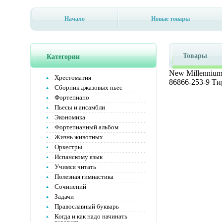
Начало
Новые товары
Товары
Категории
New Millennium
Хрестоматия
86866-253-9 Ти
Сборник джазовых пьес
Фортепиано
Пьесы и ансамбли
Экономика
Фортепианный альбом
Жизнь животных
Оркестры
Испанскому язык
Учимся читать
Полезная гимнастика
Сочинений
Задачи
Православный букварь
Когда и как надо начинать