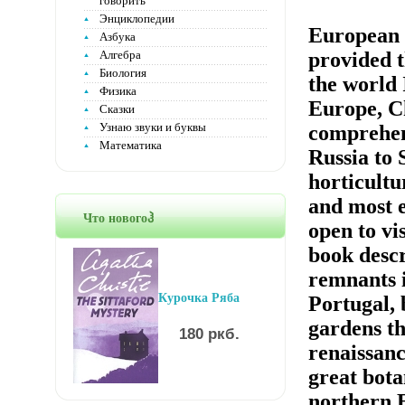
говорить
Энциклопедии
European 
Азбука
Алгебра
provided t
Биология
the world 
Физика
Europe, C
Сказки
Узнаю звуки и буквы
comprehen
Математика
Russia to 
horticultu
and most e
Что новогоჰ
open to vi
book descr
remnants i
Курочка Ряба
Portugal, 
gardens th
180 ркб.
renaissanc
great bot
northern E