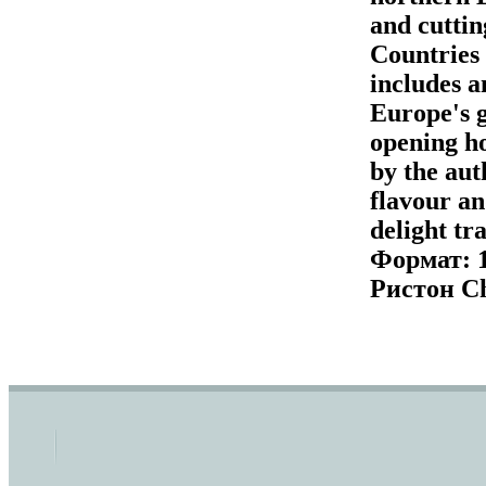
and cutti
Countries
includes a
Europe's g
opening h
by the aut
flavour an
delight tr
Формат: 1
Ристон Ch