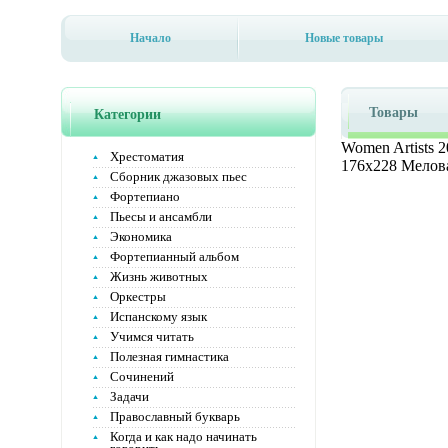
Начало
Новые товары
Товары
Категории
Women Artists 
Хрестоматия
176x228 Мелов
Сборник джазовых пьес
Фортепиано
Пьесы и ансамбли
Экономика
Фортепианный альбом
Жизнь животных
Оркестры
Испанскому язык
Учимся читать
Полезная гимнастика
Сочинений
Задачи
Православный букварь
Когда и как надо начинать