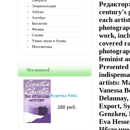
говорить
Редактор:
Энциклопедии
century's g
Азбука
Алгебра
each artis
Биология
photograph
Физика
work, incl
Сказки
Узнаю звуки и буквы
covered ra
Математика
photograph
feminist a
Presented 
Что новогоჰ
indispensa
artists: 
Vanessa B
Курочка Ряба
Delaunay,
Export, Sy
180 ркб.
Genzken, 
Eva Hesse
Hбсрышolz