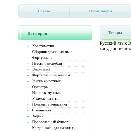
Начало
Новые товары
Товары
Категории
Русский язык Э
Хрестоматия
государственны
Сборник джазовых пьес
Фортепиано
Пьесы и ансамбли
Экономика
Фортепианный альбом
Жизнь животных
Оркестры
Испанскому язык
Учимся читать
Полезная гимнастика
Сочинений
Задачи
Православный букварь
Когда и как надо начинать