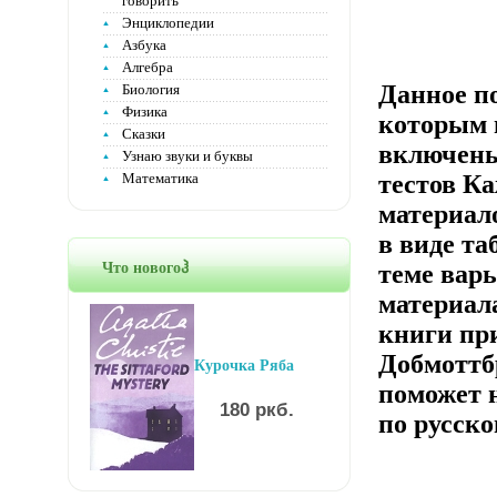
говорить
Энциклопедии
Азбука
Алгебра
Данное п
Биология
Физика
которым 
Сказки
включены
Узнаю звуки и буквы
Математика
тестов К
материал
в виде та
Что новогоჰ
теме варь
материала
книги пр
Добмоттб
Курочка Ряба
поможет 
180 ркб.
по русск