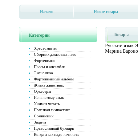
Начало
Новые товары
Товары
Категории
Русский язык Э
Хрестоматия
Марина Баронов
Сборник джазовых пьес
Фортепиано
Пьесы и ансамбли
Экономика
Фортепианный альбом
Жизнь животных
Оркестры
Испанскому язык
Учимся читать
Полезная гимнастика
Сочинений
Задачи
Православный букварь
Когда и как надо начинать