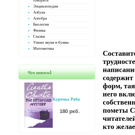
говорить
Энциклопедии
Азбука
Алгебра
Биология
Физика
Сказки
Узнаю звуки и буквы
Математика
Составит
трудносте
написание
Что новогоჰ
содержит
форм, та
него вклю
Курочка Ряба
собствен
пометы С
180 ркб.
читателей
кто желае