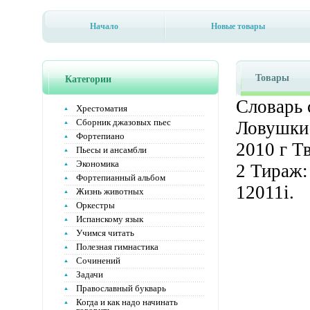
Начало
Новые товары
Товары
Категории
Словарь 
Хрестоматия
Сборник джазовых пьес
Ловушки 
Фортепиано
2010 г Т
Пьесы и ансамбли
Экономика
2 Тираж:
Фортепианный альбом
12011i.
Жизнь животных
Оркестры
Испанскому язык
Учимся читать
Полезная гимнастика
Сочинений
Задачи
Православный букварь
Когда и как надо начинать