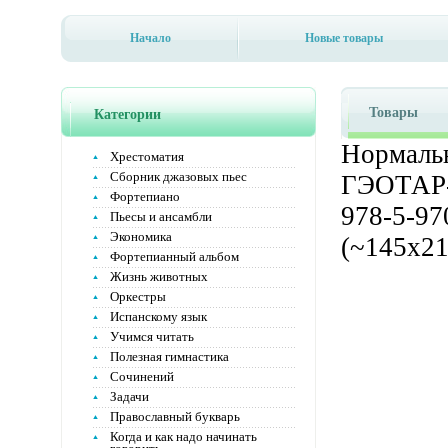
Начало
Новые товары
Товары
Категории
Нормальн
Хрестоматия
Сборник джазовых пьес
ГЭОТАР-М
Фортепиано
978-5-97
Пьесы и ансамбли
Экономика
(~145х21
Фортепианный альбом
Жизнь животных
Оркестры
Испанскому язык
Учимся читать
Полезная гимнастика
Сочинений
Задачи
Православный букварь
Когда и как надо начинать