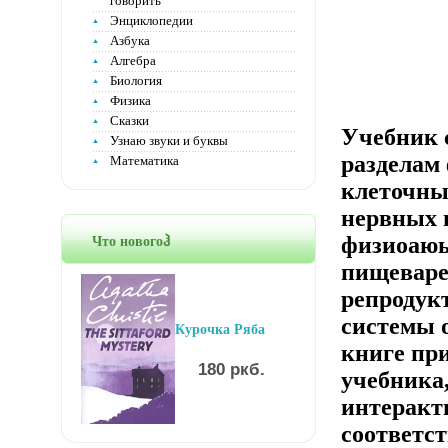
говорить
Энциклопедии
Азбука
Алгебра
Биология
Физика
Сказки
Учебник 
Узнаю звуки и буквы
разделам
Математика
клеточны
нервных 
физиоаюы
Что новогоჰ
пищеваре
репродук
системы 
Курочка Ряба
книге пр
180 ркб.
учебника
интеракт
соответс