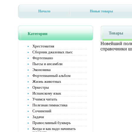
Начало
Новые товары
Товары
Категории
Новейший полн
Хрестоматия
справочники ш
Сборник джазовых пьес
Фортепиано
Пьесы и ансамбли
Экономика
Фортепианный альбом
Жизнь животных
Оркестры
Испанскому язык
Учимся читать
Полезная гимнастика
Сочинений
Задачи
Православный букварь
Когда и как надо начинать