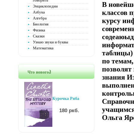
говорить
В новейш
Энциклопедии
классов 
Азбука
Алгебра
курсу ин
Биология
современ
Физика
содеаюыд
Сказки
Узнаю звуки и буквы
информат
Математика
таблицы)
по темам,
позволят
Что новогоჰ
знания И
выполнен
контроль
Курочка Ряба
Справочн
учащимся
180 ркб.
Ольга Яр