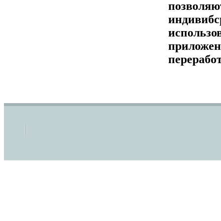
позволяю
индивибс
использо
приложени
перерабо