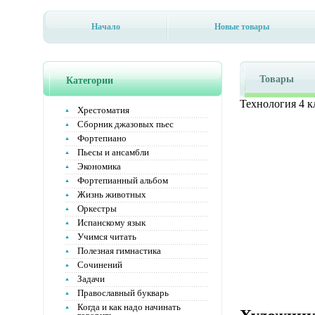
Начало
Новые товары
Товары
Категории
Технология 4 к
Хрестоматия
Сборник джазовых пьес
Фортепиано
Пьесы и ансамбли
Экономика
Фортепианный альбом
Жизнь животных
Оркестры
Испанскому язык
Учимся читать
Полезная гимнастика
Сочинений
Задачи
Православный букварь
Когда и как надо начинать