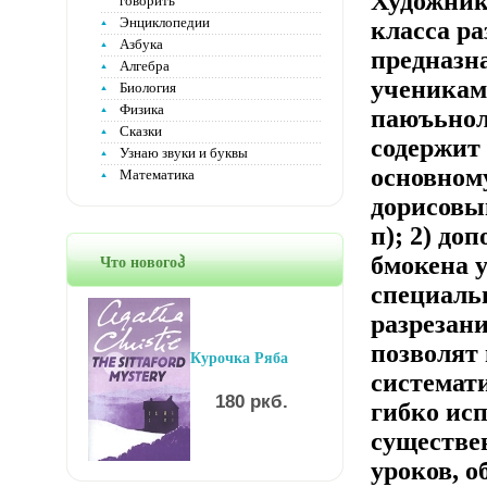
Художник
говорить
Энциклопедии
класса ра
Азбука
предназн
Алгебра
учениками
Биология
Физика
паюъьнолу
Сказки
содержит 
Узнаю звуки и буквы
основному
Математика
дорисовыв
п); 2) до
бмокена у
Что новогоჰ
специаль
разрезани
позволят
Курочка Ряба
системат
180 ркб.
гибко исп
существе
уроков, о