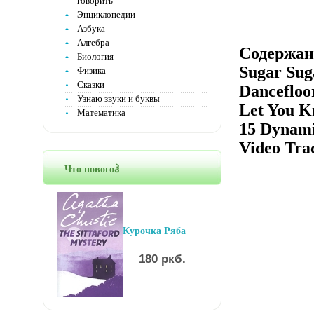
говорить
Энциклопедии
Азбука
Алгебра
Содержани
Биология
Sugar Sug
Физика
Сказки
Dancefloor
Узнаю звуки и буквы
Let You K
Математика
15 Dynami
Video Tra
Что новогоჰ
Курочка Ряба
180 ркб.