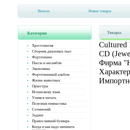
Начало
Новые товары
Товары
Категории
Cultured 
Хрестоматия
Сборник джазовых пьес
CD (Jewe
Фортепиано
Фирма "
Пьесы и ансамбли
Экономика
Характер
Фортепианный альбом
Импортно
Жизнь животных
Оркестры
Испанскому язык
Учимся читать
Полезная гимнастика
Сочинений
Задачи
Православный букварь
Когда и как надо начинать