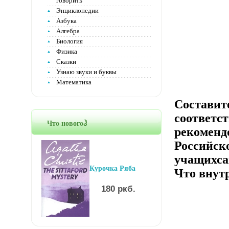
говорить
Энциклопедии
Азбука
Алгебра
Биология
Физика
Сказки
Узнаю звуки и буквы
Математика
Составит
соответст
Что новогоჰ
рекоменд
Российск
учащихса
Курочка Ряба
Что внутр
180 ркб.