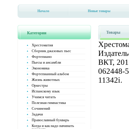
Начало
Новые товары
Товары
Категории
Хрестома
Хрестоматия
Сборник джазовых пьес
Издатель
Фортепиано
ВКТ, 201
Пьесы и ансамбли
Экономика
062448-5
Фортепианный альбом
11342i.
Жизнь животных
Оркестры
Испанскому язык
Учимся читать
Полезная гимнастика
Сочинений
Задачи
Православный букварь
Когда и как надо начинать