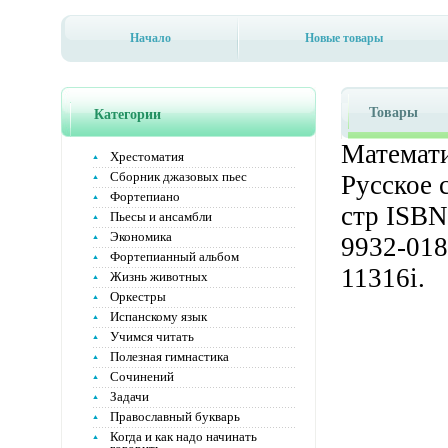
Начало
Новые товары
Товары
Категории
Математи
Хрестоматия
Сборник джазовых пьес
Русское 
Фортепиано
стр ISBN
Пьесы и ансамбли
Экономика
9932-018
Фортепианный альбом
11316i.
Жизнь животных
Оркестры
Испанскому язык
Учимся читать
Полезная гимнастика
Сочинений
Задачи
Православный букварь
Когда и как надо начинать