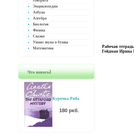
говорить
Энциклопедии
Азбука
Алгебра
Биология
Физика
Сказки
Узнаю звуки и буквы
Рабочая тетрад
Математика
Гейдман Ирина 
Что новогоჰ
Курочка Ряба
180 ркб.