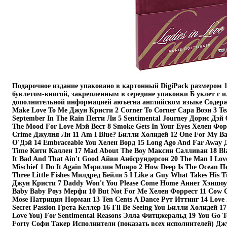
Подарочное издание упаковано в картонный DigiPack размером 1
буклетом-книгой, закрепленным в середине упаковки Б уклет с 
дополнительной информацией аюъегна английском языке Содержан
Make Love To Me Джун Кристи 2 Corner To Corner Сара Воэн 3 Te
September In The Rain Пегги Ли 5 Sentimental Journey Дорис Дэй
The Mood For Love Мэй Вест 8 Smoke Gets In Your Eyes Хелен Форр
Crime Джулия Ли 11 Am I Blue? Билли Холидей 12 One For My B
О'Дэй 14 Embraceable You Хелен Ворд 15 Long Ago And Far Away 
Time Кити Каллен 17 Mad About The Boy Максин Салливан 18 Bla
It Bad And That Ain't Good Айви Анбсрундерсон 20 The Man I Lov
Mischief 1 Do It Again Мэрилин Монро 2 How Deep Is The Ocean П
Three Little Fishes Милдред Бейли 5 I Like a Guy What Takes His
Джун Кристи 7 Daddy Won't You Please Come Home Аннет Хэншоу
Baby Baby Роуз Мерфи 10 But Not For Me Хелен Форрест 11 Cow
Mose Патриция Норман 13 Ten Cents A Dance Рут Иттинг 14 Love 
Secret Passion Грета Келлер 16 I'll Be Seeing You Билли Холидей 
Love You) For Sentimental Reasons Элла Фитцжеральд 19 You Go T
Forty Софи Такер Исполнители (показать всех исполнителей) Джу