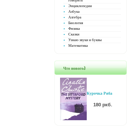
говорить
Энциклопедии
Азбука
Алгебра
Биология
Физика
Сказки
Узнаю звуки и буквы
Математика
Что новогоჰ
Курочка Ряба
180 ркб.