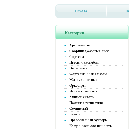
Начало
Н
Категории
Хрестоматия
Сборник джазовых пьес
Фортепиано
Пьесы и ансамбли
Экономика
Фортепианный альбом
Жизнь животных
Оркестры
Испанскому язык
Учимся читать
Полезная гимнастика
Сочинений
Задачи
Православный букварь
Когда и как надо начинать