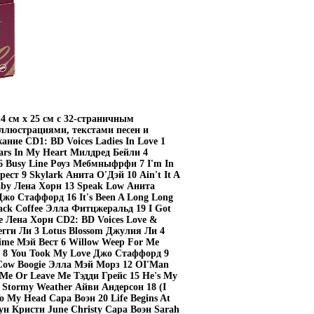
4 см х 25 см с 32-страничным
иллюстрациями, текстами песен и
ие CD1: BD Voices Ladies In Love 1
ars In My Heart Милдред Бейли 4
 6 Busy Line Роуз Мебмныфрфи 7 I'm In
ест 9 Skylark Анита О'Дэй 10 Ain't It A
aby Лена Хорн 13 Speak Low Анита
Джо Стаффорд 16 It's Been A Long Long
ck Coffee Элла Фитцжеральд 19 I Got
e Лена Хорн CD2: BD Voices Love &
егги Ли 3 Lotus Blossom Джулия Ли 4
 Time Мэй Вест 6 Willow Weep For Me
 8 You Took My Love Джо Стаффорд 9
 Cow Boogie Элла Мэй Морз 12 OI'Man
Me Or Leave Me Тэдди Грейс 15 He's My
17 Stormy Weather Айви Андерсон 18 (I
o My Head Сара Воэн 20 Life Begins At
н Кристи June Christy Сара Воэн Sarah