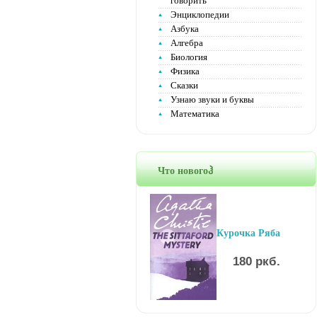
говорить
Энциклопедии
Азбука
Алгебра
Биология
Физика
Сказки
Узнаю звуки и буквы
Математика
Что новогоჰ
Курочка Ряба
180 ркб.