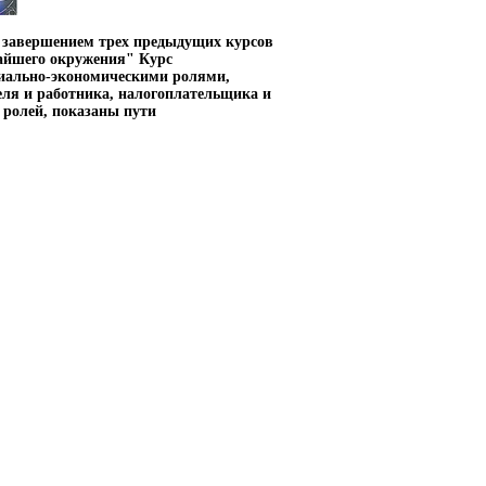
м завершением трех предыдущих курсов
айшего окружения" Курс
иально-экономическими ролями,
еля и работника, налогоплательщика и
х ролей, показаны пути