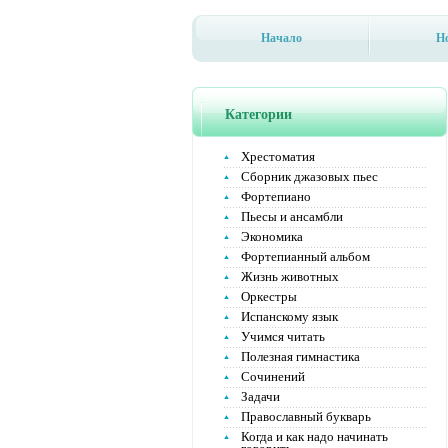
Начало
Н
Категории
Хрестоматия
Сборник джазовых пьес
Фортепиано
Пьесы и ансамбли
Экономика
Фортепианный альбом
Жизнь животных
Оркестры
Испанскому язык
Учимся читать
Полезная гимнастика
Сочинений
Задачи
Православный букварь
Когда и как надо начинать