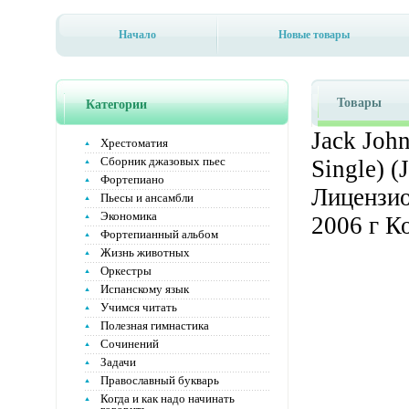
Начало
Новые товары
Товары
Категории
Jack Joh
Хрестоматия
Сборник джазовых пьес
Single) 
Фортепиано
Лицензио
Пьесы и ансамбли
Экономика
2006 г К
Фортепианный альбом
Жизнь животных
Оркестры
Испанскому язык
Учимся читать
Полезная гимнастика
Сочинений
Задачи
Православный букварь
Когда и как надо начинать