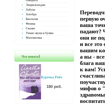
говорить
Энциклопедии
Азбука
Переводчи
Алгебра
первую оч
Биология
Физика
ваша точн
Сказки
падают? 
Узнаю звуки и буквы
они не по
Математика
и все это
вашим ко
а вы - вс
Что новогоჰ
блага ва
к вам! У
счастлив
Курочка Ряба
поучаств
180 ркб.
мифов о 
здравомыс
воспитат