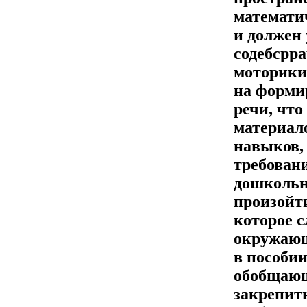
математи
и должен 
содебсрр
моторики
на форми
речи, чт
материал
навыков, 
требован
дошкольн
произойт
которое 
окружающ
в пособии
обобщающ
закрепит