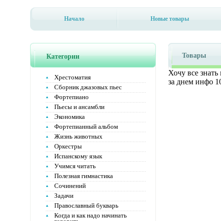
Начало
Новые товары
Товары
Категории
Хочу все знать
Хрестоматия
за днем инфо 1
Сборник джазовых пьес
Фортепиано
Пьесы и ансамбли
Экономика
Фортепианный альбом
Жизнь животных
Оркестры
Испанскому язык
Учимся читать
Полезная гимнастика
Сочинений
Задачи
Православный букварь
Когда и как надо начинать