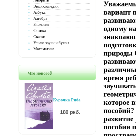
говорить
Уважаемы
Энциклопедии
вариант 
Азбука
Алгебра
развиваю
Биология
одному н
Физика
знакоающ
Сказки
Узнаю звуки и буквы
подготовк
Математика
природы 
развиваю
различны
Что новогоჰ
время ре
заучиват
геометри
Курочка Ряба
которое в
пособий?
180 ркб.
развитие
пособия 
простран