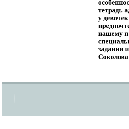
особеннос
тетрадь а
у девоче
предпочт
нашему п
специаль
задания 
Соколова