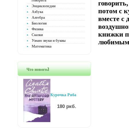
говорить
говорить,
Энциклопедии
потом с 
Азбука
вместе с
Алгебра
Биология
воздушног
Физика
книжки п
Сказки
Узнаю звуки и буквы
любимыми
Математика
Что новогоჰ
Курочка Ряба
180 ркб.