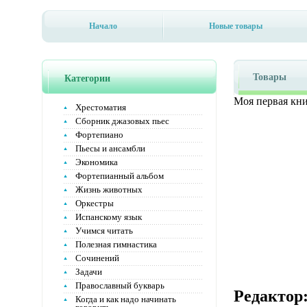
Начало
Новые товары
Товары
Категории
Моя первая кни
Хрестоматия
Сборник джазовых пьес
Фортепиано
Пьесы и ансамбли
Экономика
Фортепианный альбом
Жизнь животных
Оркестры
Испанскому язык
Учимся читать
Полезная гимнастика
Сочинений
Задачи
Православный букварь
Редактор
Когда и как надо начинать