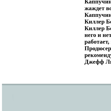
Каппучин
жаждет в
Каппучин
Киллер Б
Киллер Бо
него и не
работает,
Продюсер
рекоменд
Джефф Ль