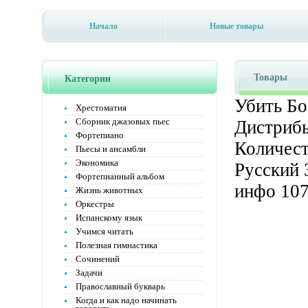
Начало
Новые товары
Товары
Категории
Убить Бо
Хрестоматия
Сборник джазовых пьес
Дистрибь
Фортепиано
Количест
Пьесы и ансамбли
Экономика
Русский 
Фортепианный альбом
инфо 107
Жизнь животных
Оркестры
Испанскому язык
Учимся читать
Полезная гимнастика
Сочинений
Задачи
Православный букварь
Когда и как надо начинать