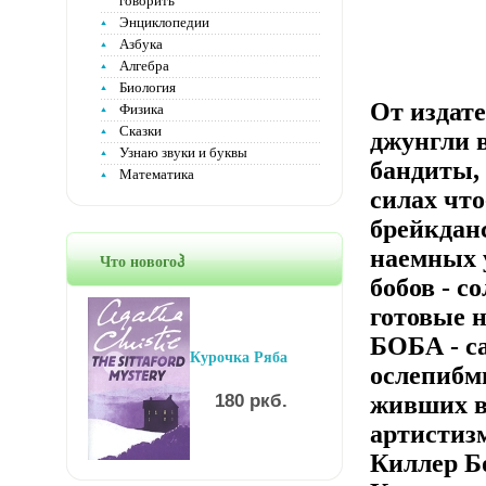
говорить
Энциклопедии
Азбука
Алгебра
Биология
От издат
Физика
Сказки
джунгли в
Узнаю звуки и буквы
бандиты, 
Математика
силах чт
брейкдан
наемных у
Что новогоჰ
бобов - с
готовые 
БОБА - са
Курочка Ряба
ослепибм
180 ркб.
живших в
артистиз
Киллер Б