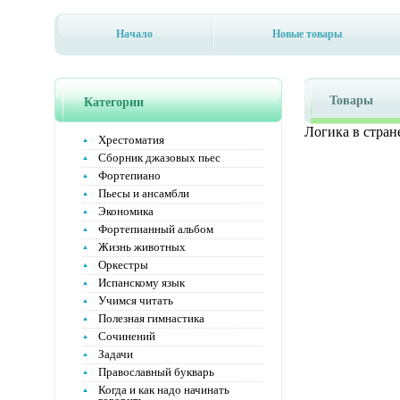
Начало
Новые товары
Товары
Категории
Логика в стран
Хрестоматия
Сборник джазовых пьес
Фортепиано
Пьесы и ансамбли
Экономика
Фортепианный альбом
Жизнь животных
Оркестры
Испанскому язык
Учимся читать
Полезная гимнастика
Сочинений
Задачи
Православный букварь
Когда и как надо начинать