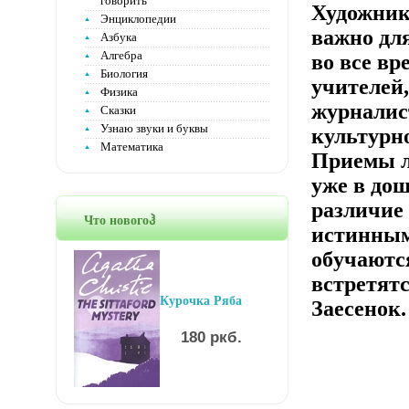
говорить
Художник:
Энциклопедии
важно дл
Азбука
Алгебра
во все вр
Биология
учителей
Физика
журналис
Сказки
Узнаю звуки и буквы
культурн
Математика
Приемы л
уже в дош
различие 
Что новогоჰ
истинным
обучаютс
встретятс
Курочка Ряба
Заесенок.
180 ркб.