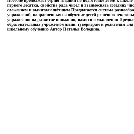
Пособие продолжает серию изданий по подготовке детей к школе
первого десятка, свойства ряда чисел и взаимосвязь соседних чи
сложением и вычитаающбтнием Предлагается система разнообр
упражнений, направленных на обучение детей решению текстовы
упражнения на развитие внимания, памяти и мышления Предна
образовательных учрежденбмнзсий, гувернерам и родителям для 
школьному обучению Автор Наталья Володина.