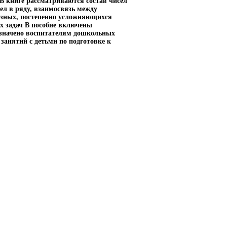
 В книге рассматриваются состав чисел
сел в ряду, взаимосвязь между
азных, постепенно усложняющихся
х задач В пособие включены
значено воспитателям дошкольных
занятий с детьми по подготовке к