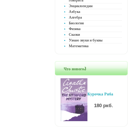
говорить
Энциклопедии
Азбука
Алгебра
Биология
Физика
Сказки
Узнаю звуки и буквы
Математика
Что новогоჰ
Курочка Ряба
180 ркб.