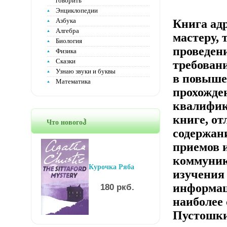
говорить
Энциклопедии
Азбука
Книга адр
Алгебра
мастеру, 
Биология
проведен
Физика
Сказки
требован
Узнаю звуки и буквы
в повыше
Математика
прохожде
квалифик
книге, о
Что новогоჰ
содержан
приемов 
коммуник
Курочка Ряба
изучения
информац
180 ркб.
наиболее
Пустошки