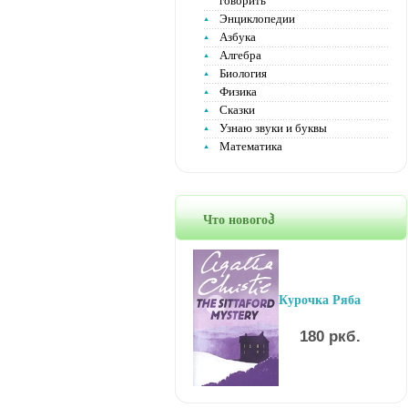
говорить
Энциклопедии
Азбука
Алгебра
Биология
Физика
Сказки
Узнаю звуки и буквы
Математика
Что новогоჰ
Курочка Ряба
180 ркб.