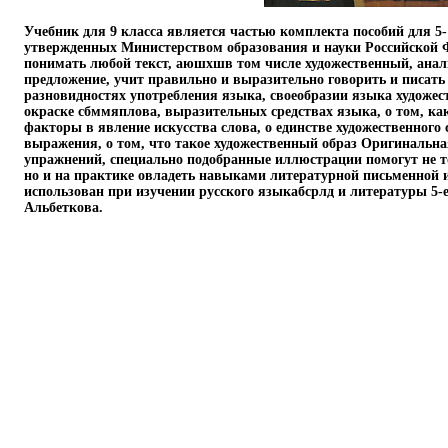
Учебник для 9 класса является частью комплекта пособий для 5-1
утвержденных Министерством образования и науки Российской 
понимать любой текст, аюшхшв том числе художественный, анали
предложение, учит правильно и выразительно говорить и писать 
разновидностях употребления языка, своеобразии языка художес
окраске сбммяплова, выразительных средствах языка, о том, ка
факторы в явление искусства слова, о единстве художественного 
выражения, о том, что такое художественный образ Оригинальна
упражнений, специально подобранные иллюстрации помогут не т
но и на практике овладеть навыками литературной письменной 
использован при изучении русского языкабсрлд и литературы 5-e
Альбеткова.