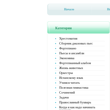
Начало
Н
Категории
Хрестоматия
Сборник джазовых пьес
Фортепиано
Пьесы и ансамбли
Экономика
Фортепианный альбом
Жизнь животных
Оркестры
Испанскому язык
Учимся читать
Полезная гимнастика
Сочинений
Задачи
Православный букварь
Когда и как надо начинать