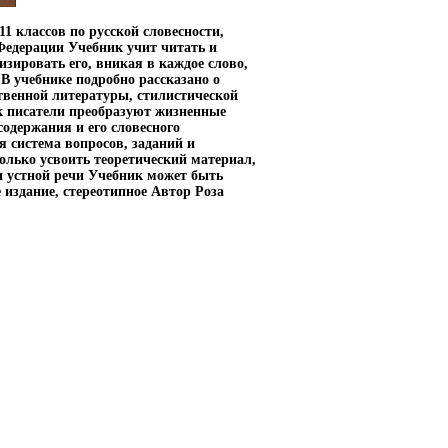
1 классов по русской словесности,
Федерации Учебник учит читать и
зировать его, вникая в каждое слово,
В учебнике подробно рассказано о
твенной литературы, стилистической
к писатели преобразуют жизненные
содержания и его словесного
я система вопросов, заданий и
олько усвоить теоретический материал,
и устной речи Учебник может быть
 издание, стереотипное Автор Роза