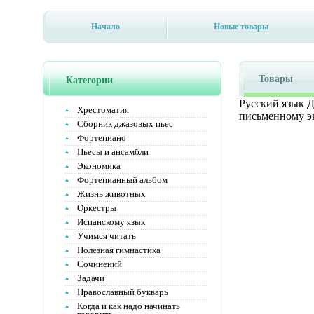
Начало
Новые товары
Товары
Категории
Русский язык 
Хрестоматия
письменному эк
Сборник джазовых пьес
Фортепиано
Пьесы и ансамбли
Экономика
Фортепианный альбом
Жизнь животных
Оркестры
Испанскому язык
Учимся читать
Полезная гимнастика
Сочинений
Задачи
Православный букварь
Когда и как надо начинать