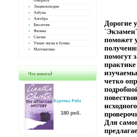
говорить
Энциклопедии
Азбука
Алгебра
Дорогие у
Биология
`Экзамен
Физика
Сказки
поможет 
Узнаю звуки и буквы
полученн
Математика
помогут 
практике
изучаемы
Что новогоჰ
четко опр
подробно
повество
Курочка Ряба
исходного
180 ркб.
провероч
Для само
предлага