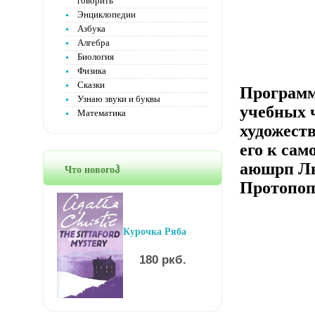
говорить
Энциклопедии
Азбука
Алгебра
Биология
Физика
Сказки
Программа
Узнаю звуки и буквы
учебных 
Математика
художест
его к са
аюшрп Лю
Что новогоჰ
Протопоп
Курочка Ряба
180 ркб.