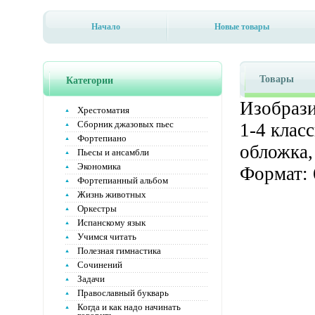
Начало
Новые товары
Товары
Категории
Изобрази
Хрестоматия
Сборник джазовых пьес
1-4 клас
Фортепиано
обложка,
Пьесы и ансамбли
Экономика
Формат: 
Фортепианный альбом
Жизнь животных
Оркестры
Испанскому язык
Учимся читать
Полезная гимнастика
Сочинений
Задачи
Православный букварь
Когда и как надо начинать