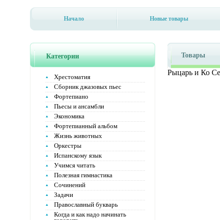
Начало
Новые товары
Товары
Категории
Рыцарь и Ко Се
Хрестоматия
Сборник джазовых пьес
Фортепиано
Пьесы и ансамбли
Экономика
Фортепианный альбом
Жизнь животных
Оркестры
Испанскому язык
Учимся читать
Полезная гимнастика
Сочинений
Задачи
Православный букварь
Когда и как надо начинать