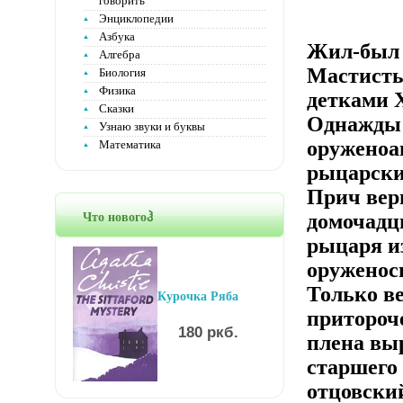
говорить
Энциклопедии
Азбука
Жил-был 
Алгебра
Мастисты
Биология
Физика
детками 
Сказки
Однажды 
Узнаю звуки и буквы
оруженоа
Математика
рыцарски
Прич вер
домочадцы
Что новогоჰ
рыцаря и
оруженос
Только в
Курочка Ряба
притороче
180 ркб.
плена вы
старшего
отцовски