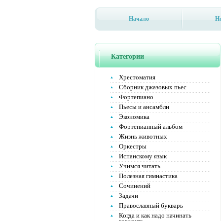
Начало
Н
Категории
Хрестоматия
Сборник джазовых пьес
Фортепиано
Пьесы и ансамбли
Экономика
Фортепианный альбом
Жизнь животных
Оркестры
Испанскому язык
Учимся читать
Полезная гимнастика
Сочинений
Задачи
Православный букварь
Когда и как надо начинать