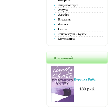
говорить
Энциклопедии
Азбука
Алгебра
Биология
Физика
Сказки
Узнаю звуки и буквы
Математика
Что новогоჰ
Курочка Ряба
180 ркб.