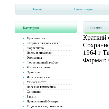
Начало
Новые товары
Товары
Категории
Краткий 
Хрестоматия
Сборник джазовых пьес
Сохранно
Фортепиано
1964 г Т
Пьесы и ансамбли
Экономика
Формат: 
Фортепианный альбом
Жизнь животных
Оркестры
Испанскому язык
Учимся читать
Полезная гимнастика
Сочинений
Задачи
Православный букварь
Когда и как надо начинать