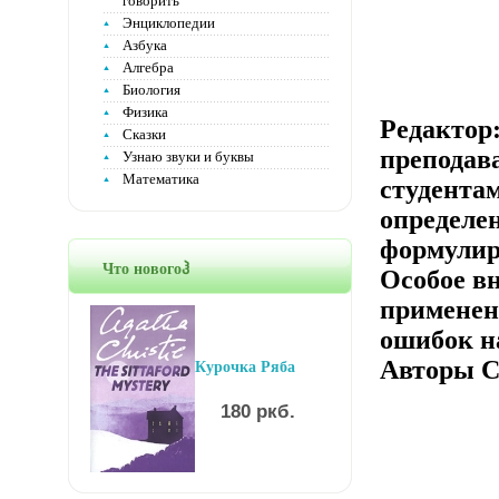
говорить
Энциклопедии
Азбука
Алгебра
Биология
Физика
Редактор
Сказки
преподав
Узнаю звуки и буквы
Математика
студентам
определе
формулир
Что новогоჰ
Особое в
применен
ошибок н
Авторы С
Курочка Ряба
180 ркб.