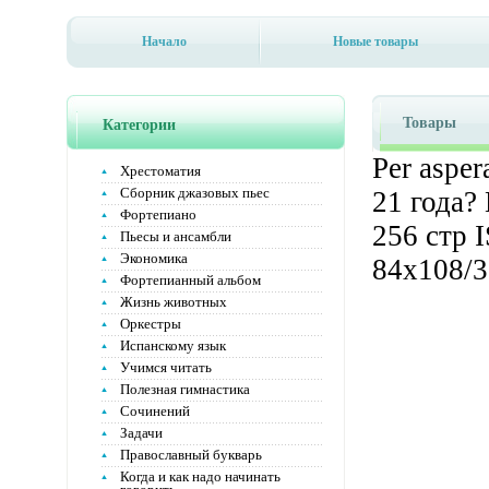
Начало
Новые товары
Товары
Категории
Per aspe
Хрестоматия
Сборник джазовых пьес
21 года?
Фортепиано
256 стр 
Пьесы и ансамбли
Экономика
84x108/3
Фортепианный альбом
Жизнь животных
Оркестры
Испанскому язык
Учимся читать
Полезная гимнастика
Сочинений
Задачи
Православный букварь
Когда и как надо начинать