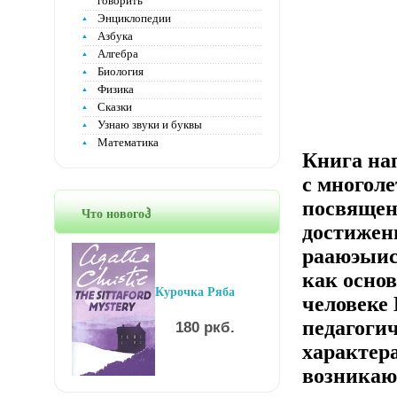
говорить
Энциклопедии
Азбука
Алгебра
Биология
Физика
Сказки
Узнаю звуки и буквы
Математика
Книга нап
с многол
посвящен
Что новогоჰ
достижени
рааюэыис
как основ
Курочка Ряба
человеке
педагогич
180 ркб.
характер
возникаю