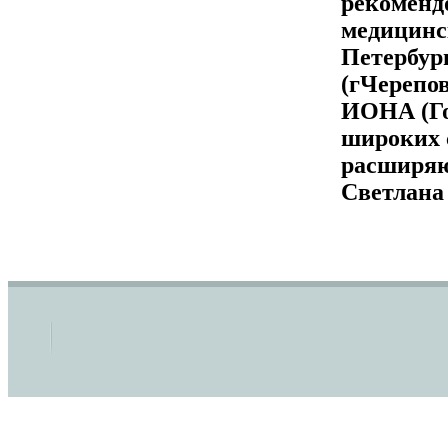
рекоменд
медицинс
Петербург
(гЧерепо
ИОНА (Го
широких 
расширяю
Светлана