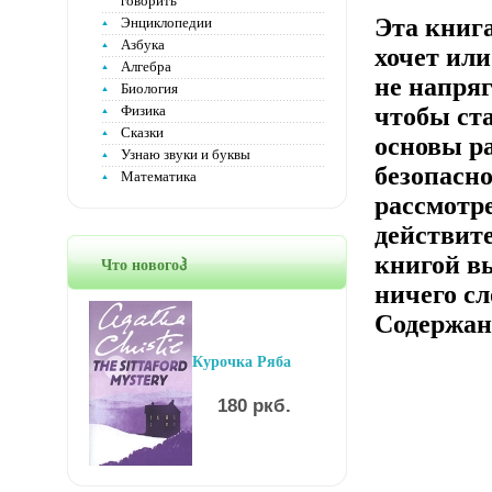
говорить
Эта книг
Энциклопедии
Азбука
хочет или
Алгебра
не напря
Биология
Физика
чтобы ст
Сказки
основы р
Узнаю звуки и буквы
безопасно
Математика
рассмотр
действите
книгой вы
Что новогоჰ
ничего сло
Содержани
Курочка Ряба
180 ркб.