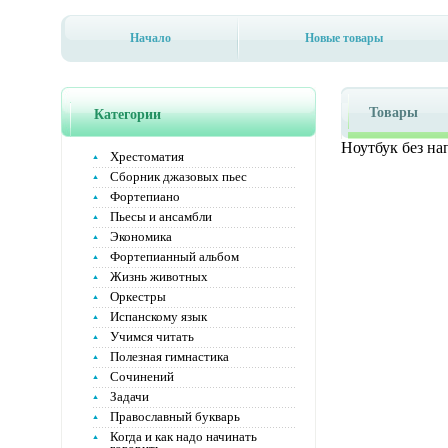
Начало
Новые товары
Товары
Категории
Ноутбук без на
Хрестоматия
Сборник джазовых пьес
Фортепиано
Пьесы и ансамбли
Экономика
Фортепианный альбом
Жизнь животных
Оркестры
Испанскому язык
Учимся читать
Полезная гимнастика
Сочинений
Задачи
Православный букварь
Когда и как надо начинать