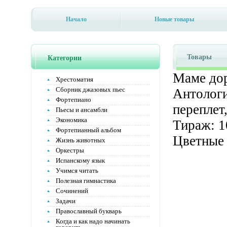
Начало
Новые товары
Товары
Категории
Маме дор
Хрестоматия
Сборник джазовых пьес
Антологи
Фортепиано
переплет
Пьесы и ансамбли
Экономика
Тираж: 1
Фортепианный альбом
Цветные 
Жизнь животных
Оркестры
Испанскому язык
Учимся читать
Полезная гимнастика
Сочинений
Задачи
Православный букварь
Когда и как надо начинать