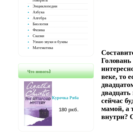
говорить
Энциклопедии
Азбука
Алгебра
Биология
Физика
Сказки
Узнаю звуки и буквы
Математика
Составит
Головань
интересно
Что новогоჰ
веке, то 
двадцатом
двадцать 
Курочка Ряба
сейчас бу
мамой, а
180 ркб.
внутри? Со