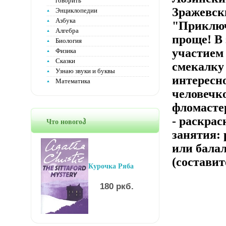
говорить
Зражевск
Энциклопедии
Азбука
"Приключ
Алгебра
проще! В
Биология
участием
Физика
Сказки
смекалку 
Узнаю звуки и буквы
интересн
Математика
человечк
фломасте
- раскрас
Что новогоჰ
занятия: 
или бала
(составит
Курочка Ряба
180 ркб.