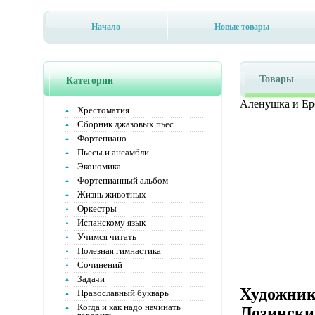
Начало
Новые товары
Товары
Категории
Аленушка и Ере
Хрестоматия
Сборник джазовых пьес
Фортепиано
Пьесы и ансамбли
Экономика
Фортепианный альбом
Жизнь животных
Оркестры
Испанскому язык
Учимся читать
Полезная гимнастика
Сочинений
Задачи
Художник
Православный букварь
Когда и как надо начинать
Лозински