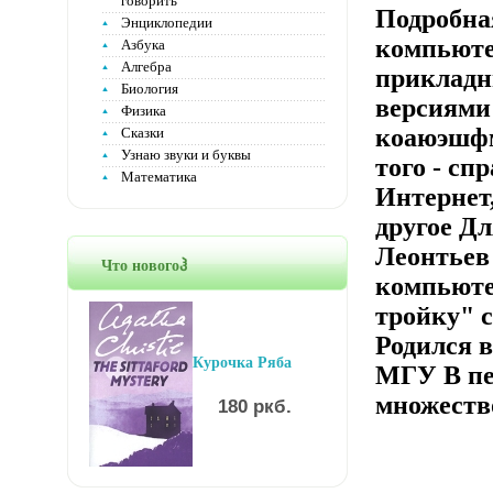
говорить
Подробна
Энциклопедии
компьюте
Азбука
Алгебра
прикладн
Биология
версиями 
Физика
коаюэшфм
Сказки
Узнаю звуки и буквы
того - сп
Математика
Интернет
другое Д
Леонтьев
Что новогоჰ
компьюте
тройку" 
Родился 
Курочка Ряба
МГУ В пе
множество
180 ркб.