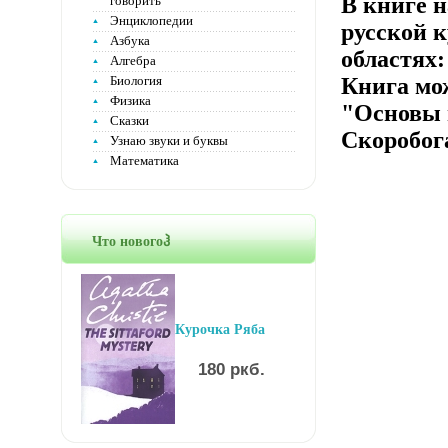
В книге 
говорить
Энциклопедии
русской 
Азбука
областях:
Алгебра
Биология
Книга мо
Физика
"Основы 
Сказки
Скоробог
Узнаю звуки и буквы
Математика
Что новогоჰ
Курочка Ряба
180 ркб.