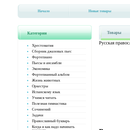
Начало
Новые товары
Товары
Категории
Русская правос
Хрестоматия
Сборник джазовых пьес
Фортепиано
Пьесы и ансамбли
Экономика
Фортепианный альбом
Жизнь животных
Оркестры
Испанскому язык
Учимся читать
Полезная гимнастика
Сочинений
Задачи
Православный букварь
Когда и как надо начинать