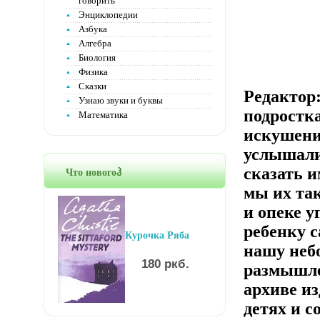
говорить
Энциклопедии
Азбука
Алгебра
Биология
Физика
Сказки
Редактор:
Узнаю звуки и буквы
подростк
Математика
искушений
услышали
сказать и
Что новогоჰ
мы их так
и опеке у
ребенку с
Курочка Ряба
нашу неб
180 ркб.
размышле
архиве из
детях и с