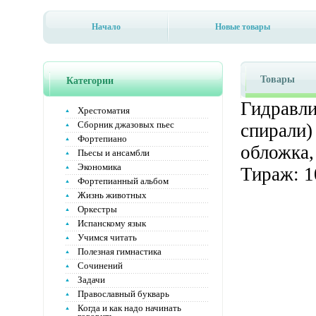
Начало
Новые товары
Товары
Категории
Гидравли
Хрестоматия
Сборник джазовых пьес
спирали)
Фортепиано
обложка,
Пьесы и ансамбли
Экономика
Тираж: 1
Фортепианный альбом
Жизнь животных
Оркестры
Испанскому язык
Учимся читать
Полезная гимнастика
Сочинений
Задачи
Православный букварь
Когда и как надо начинать