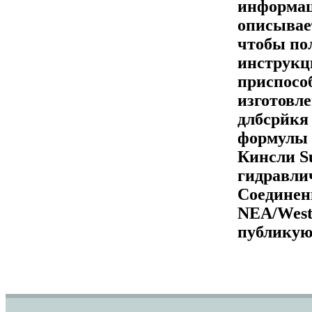
информац
описывае
чтобы по
инструкци
приспосо
изготовл
длбсрйкя
формулы 
Кинсли Su
гидравли
Соединен
NEA/Weste
публикуют