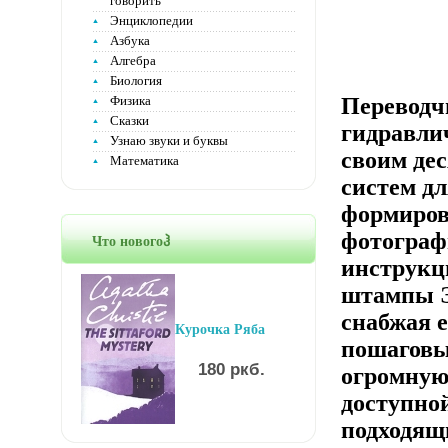
говорить
Энциклопедии
Азбука
Алгебра
Биология
Физика
Переводч
Сказки
гидравли
Узнаю звуки и буквы
своим де
Математика
систем д
формиров
фотограф
Что новогоჰ
инструкц
штампы Э
снабжая е
Курочка Ряба
пошаговы
180 ркб.
огромную
доступно
подходящи