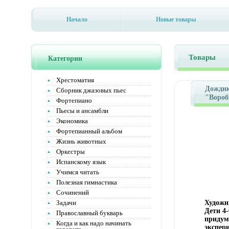
Начало
Новые товары
Товары
Категории
Хрестоматия
Дождик
Сборник джазовых пьес
"Вороб
Фортепиано
и куль
Пьесы и ансамбли
11016i.
Экономика
Фортепианный альбом
Жизнь животных
Оркестры
Испанскому язык
Учимся читать
Полезная гимнастика
Сочинений
Задачи
Художн
Дети 4-
Православный букварь
придум
Когда и как надо начинать
экспер