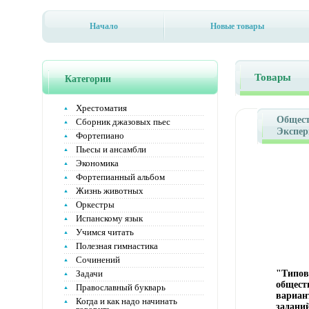
Начало
Новые товары
Товары
Категории
Хрестоматия
Общест
Сборник джазовых пьес
Экспер
Фортепиано
экзаме
Пьесы и ансамбли
Типовы
Экономика
класс 
Фортепианный альбом
тестов
11293i.
Жизнь животных
Оркестры
Испанскому язык
Учимся читать
Полезная гимнастика
Сочинений
Задачи
"Типов
общест
Православный букварь
вариан
Когда и как надо начинать
задани