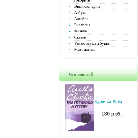
говорить
Энциклопедии
Азбука
Алгебра
Биология
Физика
Сказки
Узнаю звуки и буквы
Математика
Что новогоჰ
Курочка Ряба
180 ркб.