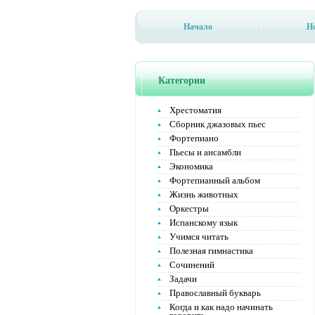
Начало
Н
Категории
Хрестоматия
Сборник джазовых пьес
Фортепиано
Пьесы и ансамбли
Экономика
Фортепианный альбом
Жизнь животных
Оркестры
Испанскому язык
Учимся читать
Полезная гимнастика
Сочинений
Задачи
Православный букварь
Когда и как надо начинать