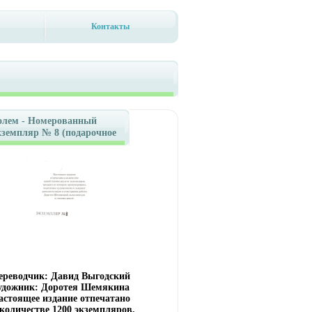
Контакты
олем - Номерованный
кземпляр № 8 (подарочное
здание) Серия: Рукописи
номерованные экземпляры)
нфо 11195i.
ереводчик: Давид Выгодский
удожник: Доротея Шемякина
астоящее издание отпечатано
 количестве 1200 экземпляров,