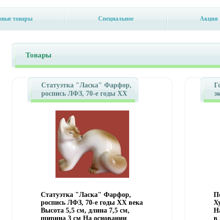
овые товары
Специальное
Акция
Товары
Статуэтка "Ласка" Фарфор,
Г
роспись ЛФЗ, 70-е годы XX
э
века красным "в/сорт"
и
Сохранность очень хорошая
(
инфо 11194i.
и
Статуэтка "Ласка" Фарфор,
П
роспись ЛФЗ, 70-е годы XX века
Х
Высота 5,5 см, длина 7,5 см,
Н
ширина 3 см На основании
в