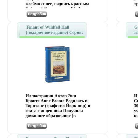
клеймо синее, надпись красным
т
"в/сорт" Сохранность бфпбх
п
очень хорошая.
х
д
и
Tenant of Wildfell Hall
G
Ш
(подарочное издание) Серия:
и
т
Collector's Library инфо
L
м
11196i.
C
н
и
в
п
(
п
в
1
М
с
Иллюстрации Автор Энн
И
и
Бронте Anne Bronte Родилась в
С
н
Торнтоне (графство Йоркшир) в
3
с
семье священника Получила
у
с
домашнее образование (в
к
ф
основном ее учила старшая
м
П
сестра Шарлотта), некоторое
у
м
время работала
п
т
гуваюъаюернанткой В 1846 году
Т
ко