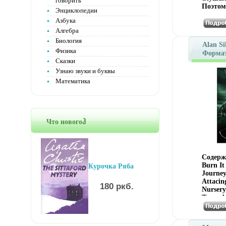
говорить
Поэтом
Энциклопедии
включа
Азбука
америк
Алгебра
песни, 
заняти
Биология
Alan Si
слушаю
Физика
Формат
знаком
Сказки
Дистриб
англоя
Лиценз
Узнаю звуки и буквы
незаме
новые 
Характ
Математика
книгу 
аудионо
романт
Саундт
песни, 
издание
баллады
Что новогоჰ
Содержа
Burn It
Курочка Ряба
Journey
Attacin
180 ркб.
Nursery 
Transyl
Haающб
Are The
Battle 