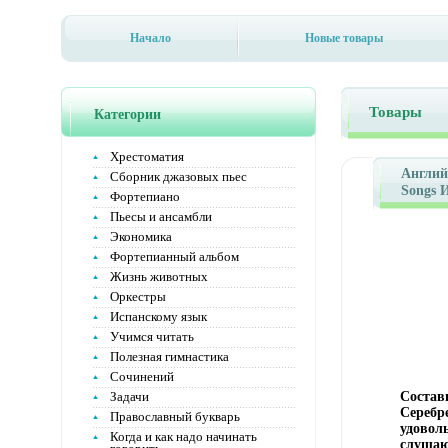
Начало
Новые товары
Товары
Категории
Хрестоматия
Английс
Сборник джазовых пьес
Songs 
Фортепиано
2010 г
Пьесы и ансамбли
стр ISB
Экономика
Тираж:
Фортепианный альбом
70x100/
инфо 10
Жизнь животных
Оркестры
Испанскому язык
Учимся читать
Полезная гимнастика
Сочинений
Задачи
Состав
Серебр
Православный букварь
удовол
Когда и как надо начинать
слушаю